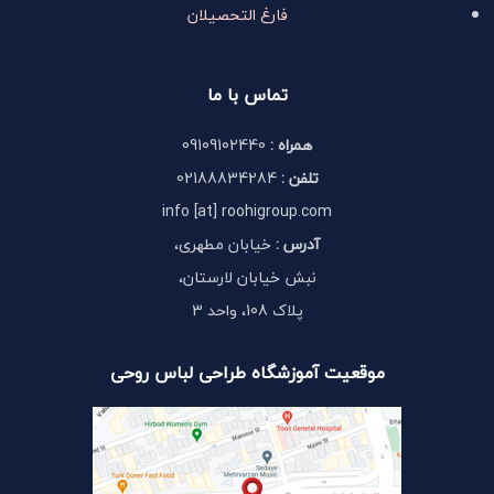
فارغ التحصیلان
تماس با ما
همراه :
09109102440
تلفن :
02188834284
info [at] roohigroup.com
آدرس :
خیابان مطهری،
نبش خیابان لارستان،
پلاک 108، واحد 3
موقعیت آموزشگاه طراحی لباس روحی