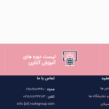
لیست دوره های
آموزش آنلاین
فید
تماس با ما
خبر ها
همراه :
09109102440
و نمایشگاه ها
تلفن :
02188834284
صیلان
info [at] roohigroup.com