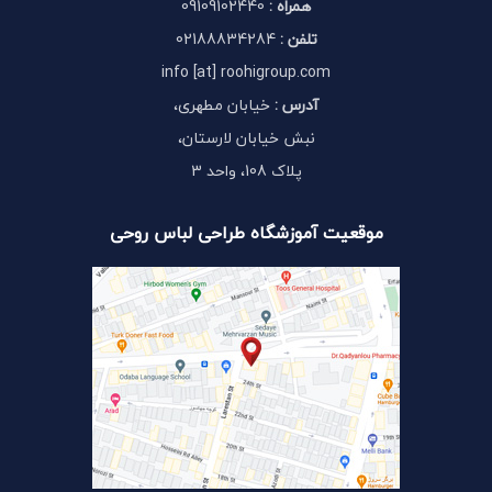
همراه :
09109102440
تلفن :
02188834284
info [at] roohigroup.com
آدرس :
خیابان مطهری،
نبش خیابان لارستان،
پلاک 108، واحد 3
موقعیت آموزشگاه طراحی لباس روحی