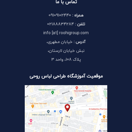
تماس با ما
همراه :
09109102440
تلفن :
02188834284
info [at] roohigroup.com
آدرس :
خیابان مطهری،
نبش خیابان لارستان،
پلاک 108، واحد 3
موقعیت آموزشگاه طراحی لباس روحی